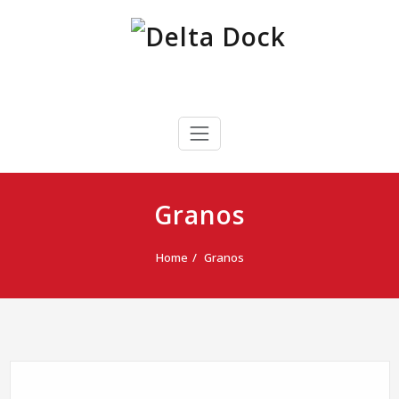
Skip
to
content
Delta Dock
Terminal Portuaria Multipropósito
Granos
Home
Granos